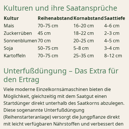
Kulturen und ihre Saatansprüche
Kultur
Reihenabstand
Kornabstand
Saattiefe
Mais
70–75 cm
16–20 cm
4–6 cm
Zuckerrüben
45 cm
18–22 cm
2–3 cm
Sonnenblumen
70 cm
20–25 cm
4–5 cm
Soja
50–75 cm
5–8 cm
3–4 cm
Kartoffeln
70–75 cm
25–35 cm
8–12 cm
Unterfußdüngung – Das Extra für
den Ertrag
Viele moderne Einzelkornsämaschinen bieten die
Möglichkeit, gleichzeitig mit dem Saatgut einen
Startdünger direkt unterhalb des Saatkorns abzulegen.
Diese sogenannte Unterfußdüngung
(Reihenstarteranlage) versorgt die Jungpflanze direkt
mit leicht verfügbaren Nährstoffen und verbessert den