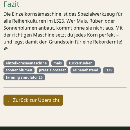
Fazit
Die Einzelkornsämaschine ist das Spezialwerkzeug für
alle Reihenkulturen im LS25. Wer Mais, Rüben oder
Sonnenblumen anbaut, kommt ohne sie nicht aus. Mit
der richtigen Maschine setzt du jedes Korn perfekt –
und legst damit den Grundstein für eine Rekordernte!
🌽
einzelkornsaemaschine
mais
zuckerrueben
sonnenblumen
praezisionssaat
reihenabstand
ls25
farming simulator 25
← Zurück zur Übersicht